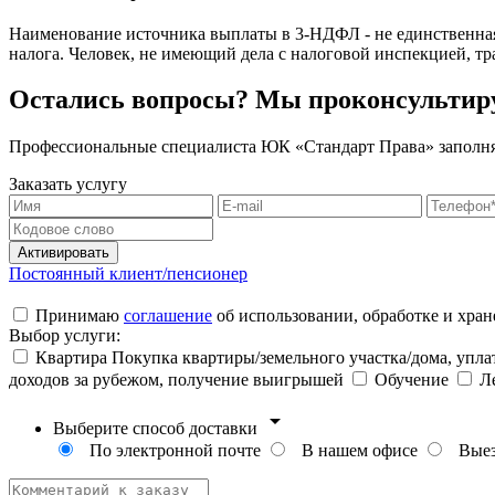
Наименование источника выплаты в 3-НДФЛ - не единственная
налога. Человек, не имеющий дела с налоговой инспекцией, т
Остались вопросы? Мы проконсультир
Профессиональные специалиста ЮК «Стандарт Права» заполняют
Заказать услугу
Активировать
Постоянный клиент/пенсионер
Принимаю
соглашение
об использовании, обработке и хра
Выбор услуги:
Квартира
Покупка квартиры/земельного участка/дома, упл
доходов за рубежом, получение выигрышей
Обучение
Л
arrow_drop_down
Выберите способ доставки
По электронной почте
В нашем офисе
Выезд