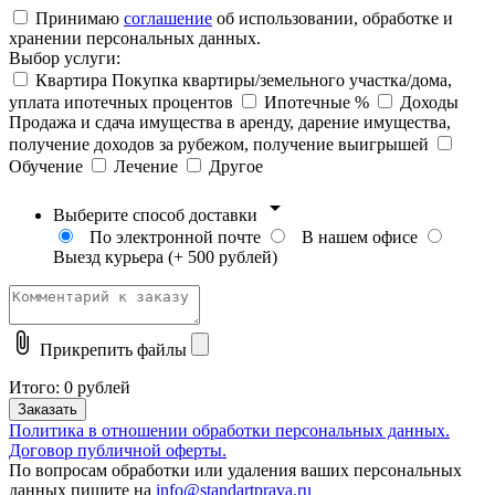
Принимаю
соглашение
об использовании, обработке и
хранении персональных данных.
Выбор услуги:
Квартира
Покупка квартиры/земельного участка/дома,
уплата ипотечных процентов
Ипотечные %
Доходы
Продажа и сдача имущества в аренду, дарение имущества,
получение доходов за рубежом, получение выигрышей
Обучение
Лечение
Другое
arrow_drop_down
Выберите способ доставки
По электронной почте
В нашем офисе
Выезд курьера (+ 500 рублей)
attach_file
Прикрепить файлы
Итого:
0
рублей
Заказать
Политика в отношении обработки персональных данных.
Договор публичной оферты.
По вопросам обработки или удаления ваших персональных
данных пишите на
info@standartprava.ru