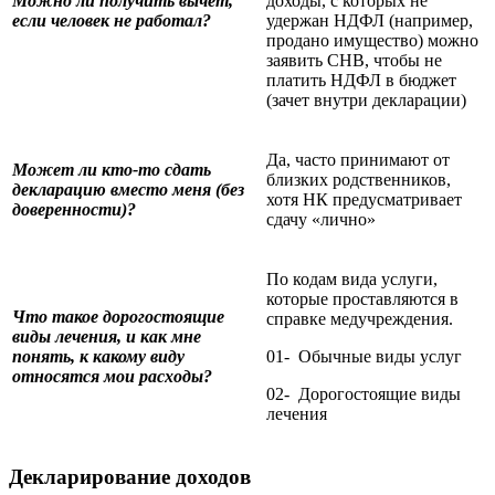
Можно ли получить вычет,
доходы, с которых не
если человек не работал?
удержан НДФЛ (например,
продано имущество) можно
заявить СНВ, чтобы не
платить НДФЛ в бюджет
(зачет внутри декларации)
Да, часто принимают от
Может ли кто-то сдать
близких родственников,
декларацию вместо меня (без
хотя НК предусматривает
доверенности)?
сдачу «лично»
По кодам вида услуги,
которые проставляются в
Что такое дорогостоящие
справке медучреждения.
виды лечения, и как мне
понять, к какому виду
01- Обычные виды услуг
относятся мои расходы?
02- Дорогостоящие виды
лечения
Декларирование доходов